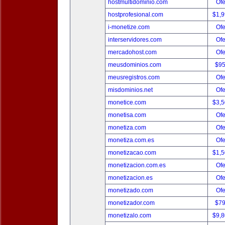
hostmultidominio.com
Ofe
hostprofesional.com
$1,
i-monetize.com
Ofe
interservidores.com
Ofe
mercadohost.com
Ofe
meusdominios.com
$9
meusregistros.com
Ofe
misdominios.net
Ofe
monetice.com
$3,
monetisa.com
Ofe
monetiza.com
Ofe
monetiza.com.es
Ofe
monetizacao.com
$1,
monetizacion.com.es
Ofe
monetizacion.es
Ofe
monetizado.com
Ofe
monetizador.com
$7
monetizalo.com
$9,