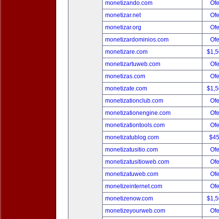
monetizando.com
Ofe
monetizar.net
Ofe
monetizar.org
Ofe
monetizardominios.com
Ofe
monetizare.com
$1,
monetizartuweb.com
Ofe
monetizas.com
Ofe
monetizate.com
$1,
monetizationclub.com
Ofe
monetizationengine.com
Ofe
monetizationtools.com
Ofe
monetizatublog.com
$4
monetizatusitio.com
Ofe
monetizatusitioweb.com
Ofe
monetizatuweb.com
Ofe
monetizeinternet.com
Ofe
monetizenow.com
$1,
monetizeyourweb.com
Ofe