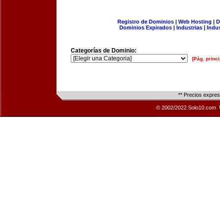
Registro de Dominios
|
Web Hosting
|
D
Dominios Expirados
|
Industrias
|
Indu
Categorías de Dominio:
[Pág. princi
** Precios expre
© 2002/2022 Solo10.com