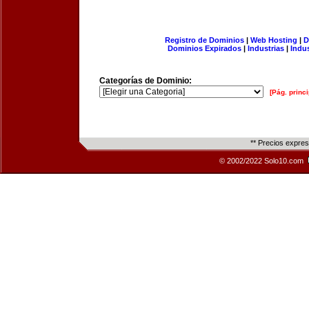
Registro de Dominios
|
Web Hosting
|
D
Dominios Expirados
|
Industrias
|
Indu
Categorías de Dominio:
[Pág. princi
** Precios expre
© 2002/2022 Solo10.com