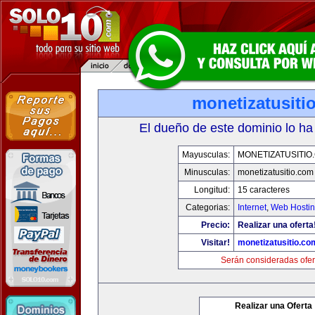
monetizatusiti
El dueño de este dominio lo ha
Mayusculas:
MONETIZATUSITIO
Minusculas:
monetizatusitio.com
Longitud:
15 caracteres
Categorias:
Internet
,
Web Hostin
Precio:
Realizar una oferta
Visitar!
monetizatusitio.co
Serán consideradas ofer
Realizar una Oferta