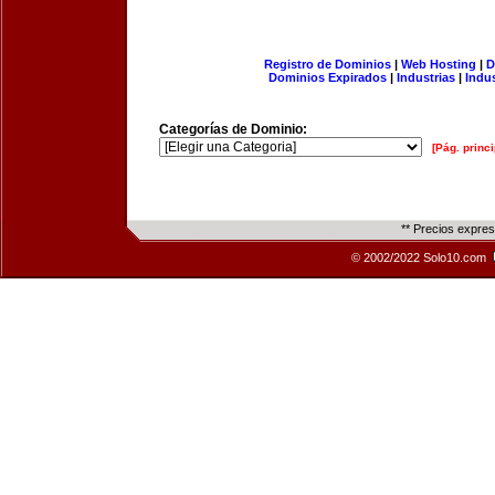
Registro de Dominios
|
Web Hosting
|
D
Dominios Expirados
|
Industrias
|
Indu
Categorías de Dominio:
[Pág. princi
** Precios expre
© 2002/2022 Solo10.com