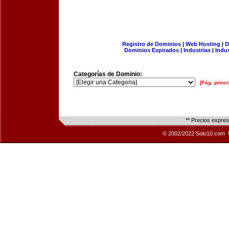
Registro de Dominios
|
Web Hosting
|
D
Dominios Expirados
|
Industrias
|
Indu
Categorías de Dominio:
[Pág. princi
** Precios expre
© 2002/2022 Solo10.com