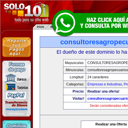
consultoresagropec
El dueño de este dominio lo ha
Mayusculas:
CONSULTORESAGROPE
Minusculas:
consultoresagropecuario
Longitud:
24 caracteres
Categorias:
Empresas e Industrias
,
Pr
Precio:
Realizar una oferta!
Visitar!
consultoresagropecuari
Serán consideradas ofer
Realizar una Oferta