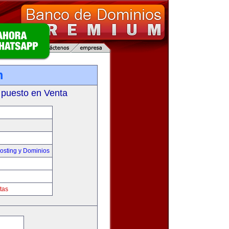
m
 puesto en Venta
sting y Dominios
tas