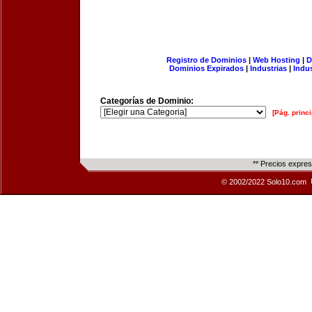
Registro de Dominios
|
Web Hosting
|
D
Dominios Expirados
|
Industrias
|
Indu
Categorías de Dominio:
[Pág. princi
** Precios expre
© 2002/2022 Solo10.com