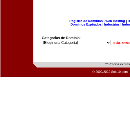
Registro de Dominios
|
Web Hosting
|
D
Dominios Expirados
|
Industrias
|
Indu
Categorías de Dominio:
[Pág. princi
** Precios expre
© 2002/2022 Solo10.com