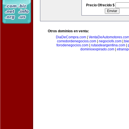
Precio Ofrecido $
Otros dominios en venta:
DiaDeCompra.com
|
VentaDeAutomotores.co
corredordenegocios.com
|
negociofx.com
|
bi
forodenegocios.com
|
rutasdeargentina.com
|
dominioexpirado.com
|
etransp