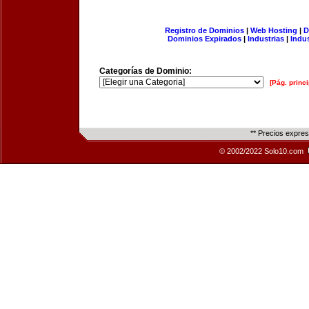
Registro de Dominios
|
Web Hosting
|
D
Dominios Expirados
|
Industrias
|
Indu
Categorías de Dominio:
[Pág. princi
** Precios expre
© 2002/2022 Solo10.com