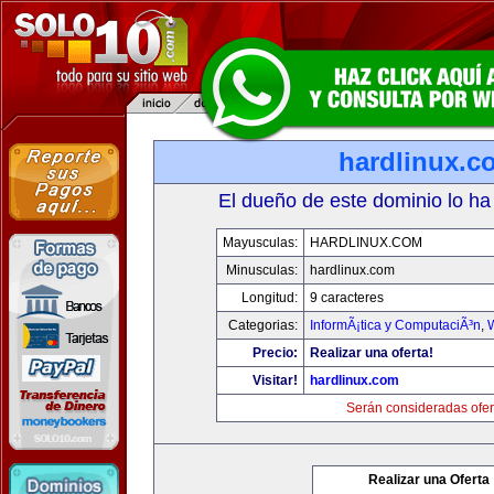
hardlinux.c
El dueño de este dominio lo ha
Mayusculas:
HARDLINUX.COM
Minusculas:
hardlinux.com
Longitud:
9 caracteres
Categorias:
InformÃ¡tica y ComputaciÃ³n
,
Precio:
Realizar una oferta!
Visitar!
hardlinux.com
Serán consideradas ofer
Realizar una Oferta