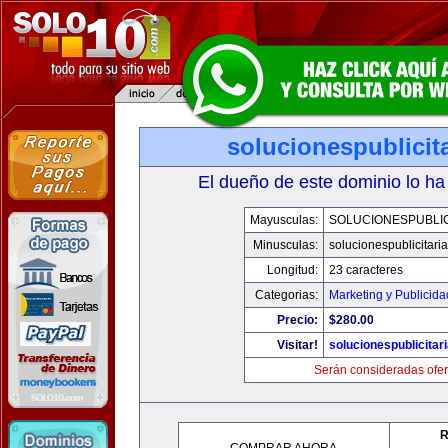
solucionespublicit
El dueño de este dominio lo ha
Mayusculas:
SOLUCIONESPUBLIC
Minusculas:
solucionespublicitari
Longitud:
23 caracteres
Categorias:
Marketing y Publicida
Precio:
$280.00
Visitar!
solucionespublicitar
Serán consideradas ofer
R