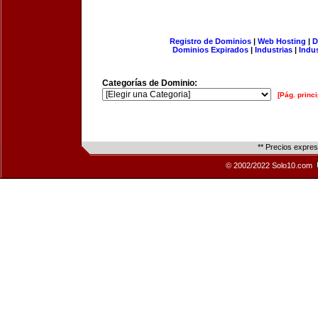
Registro de Dominios
|
Web Hosting
|
D
Dominios Expirados
|
Industrias
|
Indu
Categorías de Dominio:
[Pág. princi
** Precios expre
© 2002/2022 Solo10.com