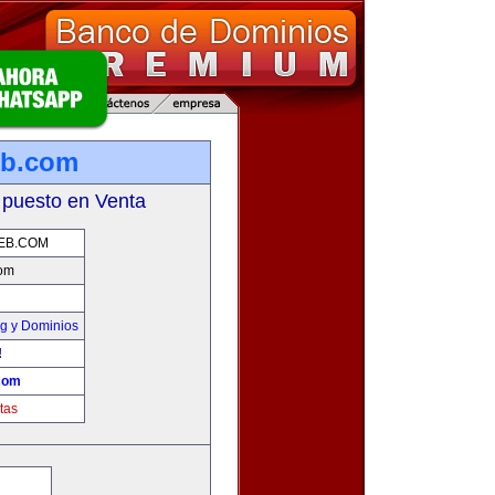
eb.com
 puesto en Venta
EB.COM
com
g y Dominios
!
com
tas