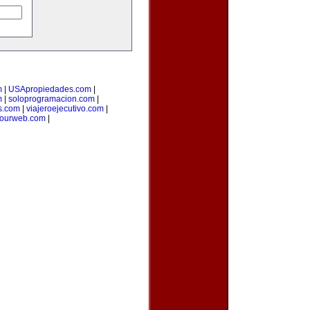
m
|
USApropiedades.com
|
m
|
soloprogramacion.com
|
s.com
|
viajeroejecutivo.com
|
yourweb.com
|