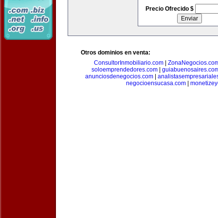
Precio Ofrecido $
Otros dominios en venta:
ConsultorInmobiliario.com
|
ZonaNegocios.co
soloemprendedores.com
|
guiabuenosaires.co
anunciosdenegocios.com
|
analistasempresariale
negocioensucasa.com
|
monetize