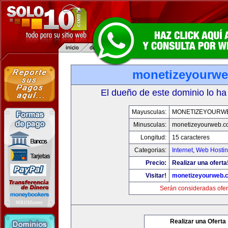
monetizeyourw
El dueño de este dominio lo ha
Mayusculas:
MONETIZEYOURW
Minusculas:
monetizeyourweb.
Longitud:
15 caracteres
Categorias:
Internet
,
Web Hostin
Precio:
Realizar una oferta
Visitar!
monetizeyourweb.
Serán consideradas ofer
Realizar una Oferta