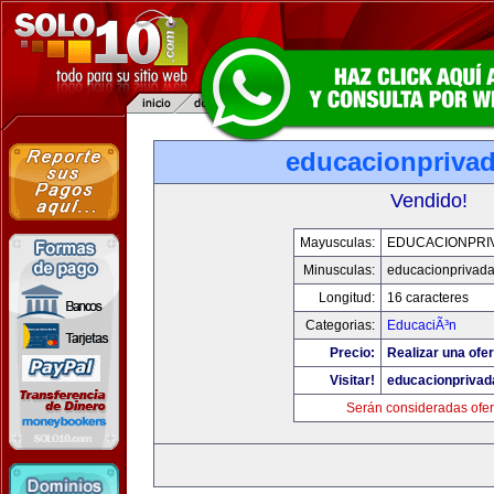
educacionpriva
Vendido!
Mayusculas:
EDUCACIONPRI
Minusculas:
educacionprivad
Longitud:
16 caracteres
Categorias:
EducaciÃ³n
Precio:
Realizar una ofer
Visitar!
educacionprivad
Serán consideradas ofer