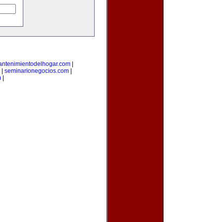
ntenimientodelhogar.com
|
|
seminarionegocios.com
|
m
|