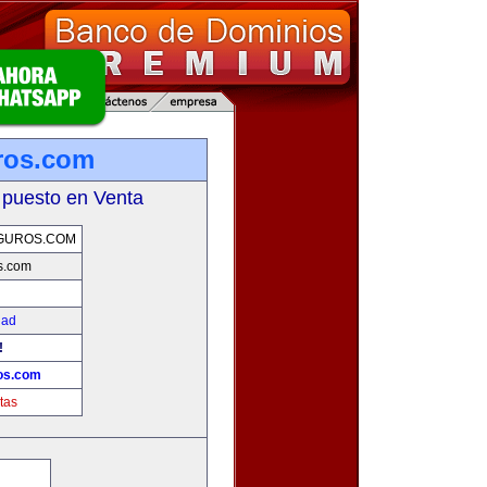
ros.com
 puesto en Venta
GUROS.COM
s.com
dad
!
os.com
tas