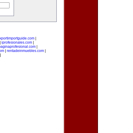
xportimportguide.com
|
|
iprofesionales.com
|
paginaprofesional.com
|
com
|
rentadeinmuebles.com
|
|