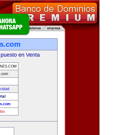
s.com
 puesto en Venta
NES.COM
.com
icidad
rta!
s.com
tas