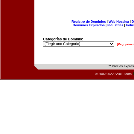
Registro de Dominios
|
Web Hosting
|
D
Dominios Expirados
|
Industrias
|
Indu
Categorías de Dominio:
[Pág. princi
** Precios expre
© 2002/2022 Solo10.com