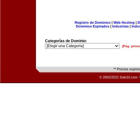
Registro de Dominios
|
Web Hosting
|
D
Dominios Expirados
|
Industrias
|
Indu
Categorías de Dominio:
[Pág. princi
** Precios expre
© 2002/2022 Solo10.com