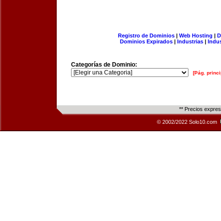
Registro de Dominios
|
Web Hosting
|
D
Dominios Expirados
|
Industrias
|
Indu
Categorías de Dominio:
[Pág. princi
** Precios expre
© 2002/2022 Solo10.com