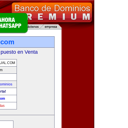
l.com
 puesto en Venta
UAL.COM
om
ominios
rta!
.com
tas