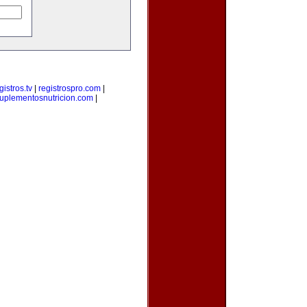
gistros.tv
|
registrospro.com
|
uplementosnutricion.com
|