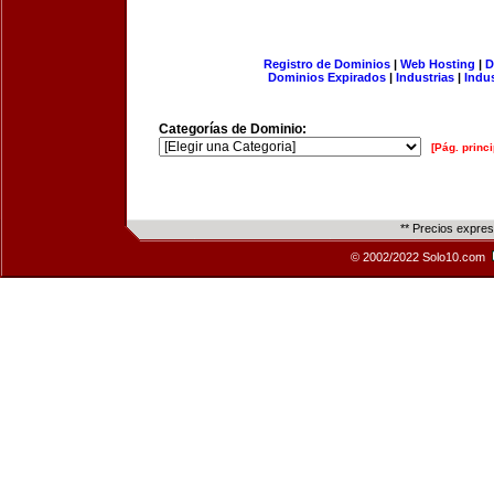
Registro de Dominios
|
Web Hosting
|
D
Dominios Expirados
|
Industrias
|
Indu
Categorías de Dominio:
[Pág. princi
** Precios expre
© 2002/2022 Solo10.com