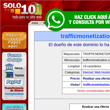
trafficmonetizati
El dueño de este dominio lo ha
Mayusculas:
TRAFFICMONETIZA
Minusculas:
trafficmonetization.
Longitud:
19 caracteres
Categorias:
Internet
,
Web Hostin
Precio:
Realizar una oferta
Visitar!
trafficmonetization
Serán consideradas ofer
Realizar una Oferta