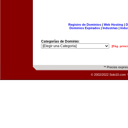
Registro de Dominios
|
Web Hosting
|
D
Dominios Expirados
|
Industrias
|
Indu
Categorías de Dominio:
[Pág. princi
** Precios expre
© 2002/2022 Solo10.com