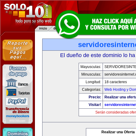
servidoresinter
El dueño de este dominio lo ha
Mayusculas:
SERVIDORESINT
Minusculas:
servidoresinternet
Longitud:
18 caracteres
Categorias:
Web Hosting y Dom
Precio:
Realizar una ofert
Visitar!
servidoresinterne
Serán consideradas ofer
Realizar una Oferta