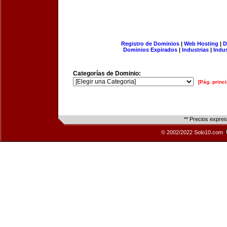
Registro de Dominios
|
Web Hosting
|
D
Dominios Expirados
|
Industrias
|
Indu
Categorías de Dominio:
[Pág. princi
** Precios expre
© 2002/2022 Solo10.com