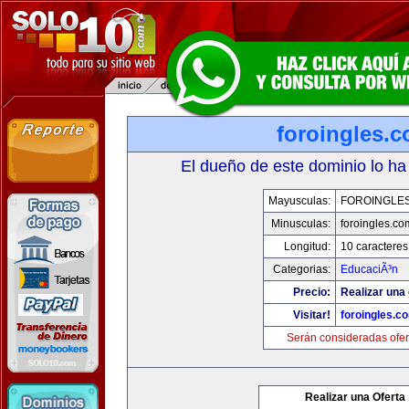
foroingles.
El dueño de este dominio lo ha
Mayusculas:
FOROINGLE
Minusculas:
foroingles.co
Longitud:
10 caracteres
Categorias:
EducaciÃ³n
Precio:
Realizar una 
Visitar!
foroingles.c
Serán consideradas ofer
Realizar una Oferta