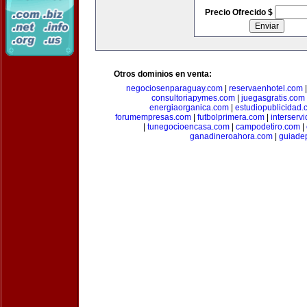
Precio Ofrecido $
Otros dominios en venta:
negociosenparaguay.com
|
reservaenhotel.com
consultoriapymes.com
|
juegasgratis.com
energiaorganica.com
|
estudiopublicidad.
forumempresas.com
|
futbolprimera.com
|
interserv
|
tunegocioencasa.com
|
campodetiro.com
|
ganadineroahora.com
|
guiade