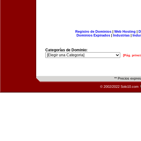
Registro de Dominios
|
Web Hosting
|
D
Dominios Expirados
|
Industrias
|
Indu
Categorías de Dominio:
[Pág. princi
** Precios expre
© 2002/2022 Solo10.com